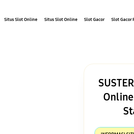
Situs Slot Online
Situs Slot Online
Slot Gacor
Slot Gacor
SUSTER1
Online
St