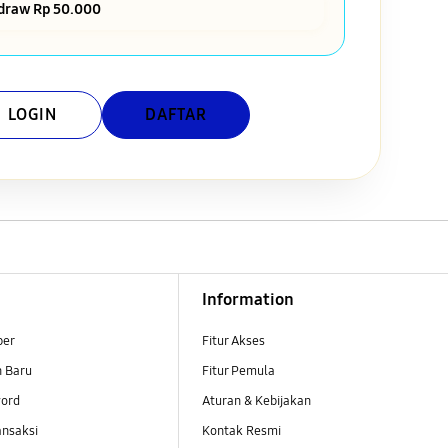
draw Rp 50.000
LOGIN
DAFTAR
Information
ber
Fitur Akses
n Baru
Fitur Pemula
ord
Aturan & Kebijakan
ansaksi
Kontak Resmi